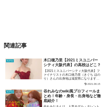
関連記事
木口穂乃里【2021ミスユニバー
モデル
シティ大阪代表】の高校はどこ？
【2021ミスユニバーシティ大阪代表】フ
ァイナリストの木口穂乃里（きぐち ほの
り）さんの出身地は滋賀県になります。
そこで2018年に卒業され大阪大学に合格
2021.06.15
された滋賀県内の高校を探したところ、
一校あることが分かりました。
谷れみなのwiki風プロフィールま
モデル
とめ！年齢・身長・出身地など徹
底紹介！
谷れみなさんは、人気モデル・タレント