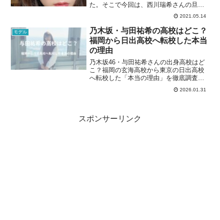
た。そこで今回は、西川瑞希さんの旦那
(夫)や自宅、年収を調べましたので紹介し
2021.05.14
たいと思います。
乃木坂・与田祐希の高校はどこ？
モデル
福岡から日出高校へ転校した本当
の理由
乃木坂46・与田祐希さんの出身高校はど
こ？福岡の玄海高校から東京の日出高校
へ転校した「本当の理由」を徹底調査し
ました。島からフェリーで通学していた
2026.01.31
驚きのエピソードや、16歳での大きな決
断の裏側にあったアイドルとしての熱い
覚悟を独自の視点で解説します。
スポンサーリンク