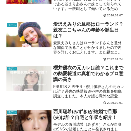
である谷まりあさんの妹として知られて
います。一般職として働いているため芸
能活動は行っていませんが、SNSを中心
2026.03.07
にその美貌や仲の良い姉妹ショットが話
題となっています。ハーフならではの整
愛沢えみりの旦那はローランド？
モデル
った顔立ちと知的な雰囲...
親友ここちゃんの年齢や誕生日
は？
愛沢えみりさんはローランドさんと意外
な関係であることが分かりましたので内
容を詳しくお伝えします。また親友ここ
ちゃんの年齢や誕生日も合わせてお伝え
2022.01.24
したいと思います。
櫻井優衣の元カレは誰？これまで
モデル
の熱愛報道の真相でわかるプロ意
識の高さ
FRUITS ZIPPER・櫻井優衣さんの元カレ
は誰？過去の熱愛報道や噂の真相を徹底
調査しました。本人が語る意外な恋愛観
を独自の視点で解説。そこから見えてき
2026.02.01
た「プロ意識の高さ」と、ファンから愛
される秘密に迫ります。
西川瑞希(みずき)が結婚で旦那
モデル
(夫)は誰？自宅と年収も紹介！
モデルの西川瑞希（みずき）さんが自身
のSNSで結婚したことを発表されまし