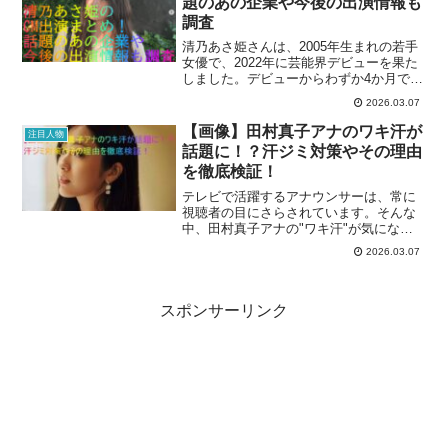
題のあの企業や今後の出演情報も
調査
清乃あさ姫さんは、2005年生まれの若手
女優で、2022年に芸能界デビューを果た
しました。デビューからわずか4か月で
CM出演を果たし、その後も話題のCMに
2026.03.07
次々と出演しています。本記事では、清
乃あさ姫さんのCM出演歴や話題の企業、
【画像】田村真子アナのワキ汗が
注目人物
今後の出演情...
話題に！？汗ジミ対策やその理由
を徹底検証！
テレビで活躍するアナウンサーは、常に
視聴者の目にさらされています。そんな
中、田村真子アナの"ワキ汗"が気になる
という声が上がっています。もしかする
2026.03.07
と、あなたもワキ汗に悩んだ経験がある
のではないでしょうか？ワキ汗は誰にで
も起こるものですが、目...
スポンサーリンク