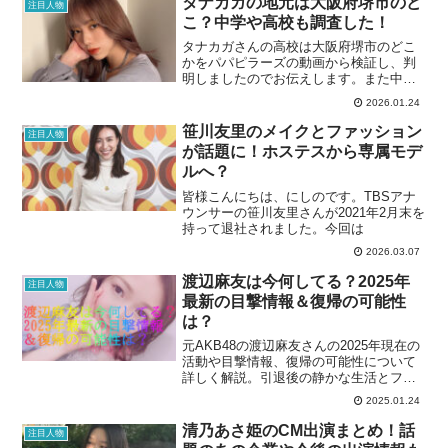
タナカガの地元は大阪府堺市のど
注目人物
こ？中学や高校も調査した！
タナカガさんの高校は大阪府堺市のどこ
かをパパピラーズの動画から検証し、判
明しましたのでお伝えします。また中学
や高校も調査しましたので合わせてご覧
2026.01.24
ください。
笹川友里のメイクとファッション
注目人物
が話題に！ホステスから専属モデ
ルへ？
皆様こんにちは、にしのです。TBSアナ
ウンサーの笹川友里さんが2021年2月末を
持って退社されました。今回は
2026.03.07
渡辺麻友は今何してる？2025年
注目人物
最新の目撃情報＆復帰の可能性
は？
元AKB48の渡辺麻友さんの2025年現在の
活動や目撃情報、復帰の可能性について
詳しく解説。引退後の静かな生活とファ
ンの思いに迫ります。最新情報を知りた
2025.01.24
い方は必見です。
清乃あさ姫のCM出演まとめ！話
注目人物