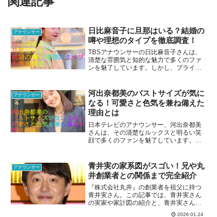
関連記事
日比麻音子に旦那はいる？結婚の
アナウンサー
噂や理想のタイプを徹底調査！
TBSアナウンサーの日比麻音子さんは、
清楚な雰囲気と知的な魅力で多くのファ
ンを魅了しています。​しかし、プライベ
ートについてはあまり公にされておら
ず、結婚や旦那についての情報を知りた
いという声も多く聞かれます。​本記事で
河出奈都美のバストサイズが気に
アナウンサー
は、日比麻音子さんの...
なる！可愛さと色気を兼ね備えた
理由とは
日本テレビのアナウンサー、河出奈都美
さんは、その清楚なルックスと明るい笑
顔で多くのファンを魅了しています。​し
かし、彼女の魅力はそれだけではありま
せん。​ネット上では、河出さんのスタイ
ル、特にバストサイズに関する話題が注
青井実の家系図がスゴい！兄や丸
アナウンサー
目を集めています。​...
井創業者との関係まで完全紹介
『株式会社丸井』の創業者を祖父に持つ
青井実さん。この記事では、青井実さん
の実家や家計図の紹介と、青井実さんの
兄や兄弟についてお伝えしています。
2026.01.24