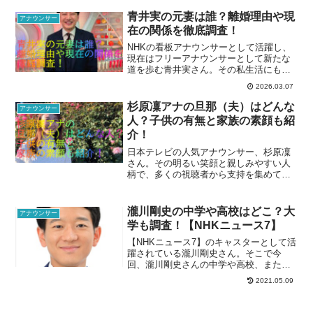
青井実の元妻は誰？離婚理由や現
アナウンサー
在の関係を徹底調査！
NHKの看板アナウンサーとして活躍し、
現在はフリーアナウンサーとして新たな
道を歩む青井実さん。​その私生活にも注
目が集まっています。​特に、結婚や離婚
2026.03.07
に関する情報は多くの人々の関心を引い
ています。​本記事では、青井実さんの元
杉原凜アナの旦那（夫）はどんな
アナウンサー
妻とされる人物に...
人？子供の有無と家族の素顔も紹
介！
日本テレビの人気アナウンサー、杉原凜
さん。その明るい笑顔と親しみやすい人
柄で、多くの視聴者から支持を集めてい
ます。テレビでの活躍を見るたびに、プ
ライベートではどのような生活を送って
いるのか気になる方も多いのではないで
瀧川剛史の中学や高校はどこ？大
アナウンサー
しょうか。特に、結婚して...
学も調査！【NHKニュース7】
【NHKニュース7】のキャスターとして活
躍されている瀧川剛史さん。そこで今
回、瀧川剛史さんの中学や高校、また大
学の情報をリサーチし記事にしてみまし
2021.05.09
た。